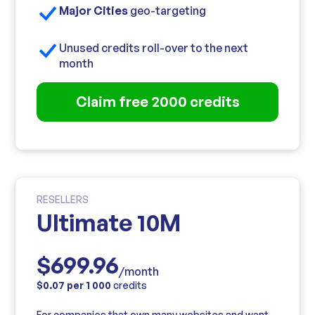
Major Cities
geo-targeting
Unused credits roll-over to the next
month
Claim free 2000 credits
RESELLERS
Ultimate 10M
$699.96
/month
$0.07 per 1 000
credits
For companies that own many websites and want