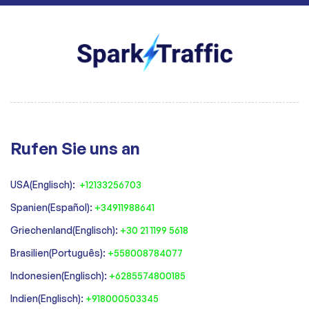
Rufen Sie uns an
USA(Englisch):
+12133256703
Spanien(Español):
+34911988641
‍Griechenland(Englisch):
+30 21 1199 5618
‍Brasilien(Português):
+558008784077‍
‍Indonesien(Englisch):
+6285574800185
Indien(Englisch):
+918000503345