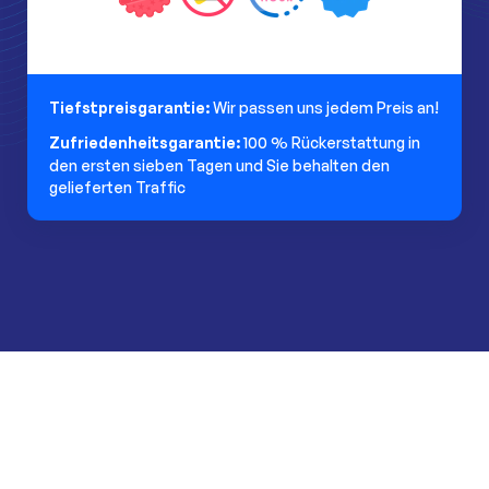
Tiefstpreisgarantie:
Wir passen uns jedem Preis an!
Zufriedenheitsgarantie:
100 % Rückerstattung in
den ersten sieben Tagen und Sie behalten den
gelieferten Traffic