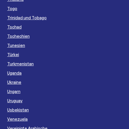
Togo
Trinidad und Tobago
Tschad
Tschechien
Tunesien
Türkei
Turkmenistan
Uganda
Ukraine
Ungarn
Uruguay
Usbekistan
Venezuela
Vereinigte Arabische