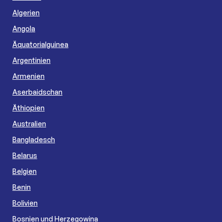
Algerien
Angola
Äquatorialguinea
Argentinien
Armenien
Aserbaidschan
Äthiopien
Australien
Bangladesch
Belarus
Belgien
Benin
Bolivien
Bosnien und Herzegowina