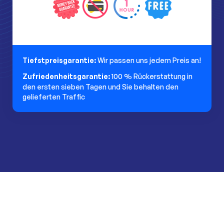
Tiefstpreisgarantie:
Wir passen uns jedem Preis an!
Zufriedenheitsgarantie:
100 % Rückerstattung in
den ersten sieben Tagen und Sie behalten den
gelieferten Traffic