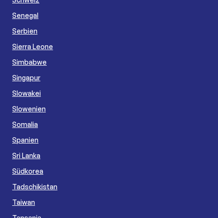
Senegal
Serbien
Sierra Leone
Simbabwe
Singapur
Slowakei
Slowenien
Somalia
Spanien
Sri Lanka
Südkorea
Tadschikistan
Taiwan
Tansania