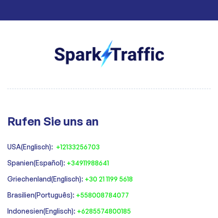
Rufen Sie uns an
USA(Englisch):
+12133256703
Spanien(Español):
+34911988641
‍Griechenland(Englisch):
+30 21 1199 5618
‍Brasilien(Português):
+558008784077‍
‍Indonesien(Englisch):
+6285574800185