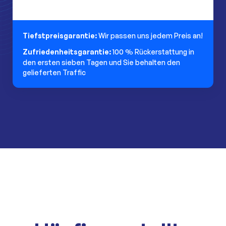
Tiefstpreisgarantie:
Wir passen uns jedem Preis an!
Zufriedenheitsgarantie:
100 % Rückerstattung in
den ersten sieben Tagen und Sie behalten den
gelieferten Traffic