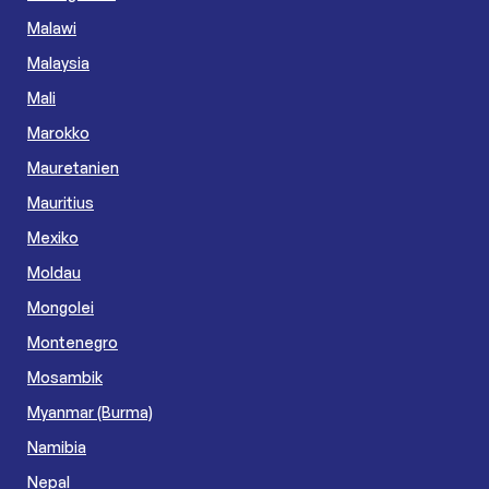
Malawi
Malaysia
Mali
Marokko
Mauretanien
Mauritius
Mexiko
Moldau
Mongolei
Montenegro
Mosambik
Myanmar (Burma)
Namibia
Nepal