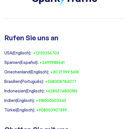
Rufen Sie uns an
USA(Englisch):
+12133256703
Spanien(Español):
+34911988641
‍Griechenland(Englisch):
+30 21 1199 5618
‍Brasilien(Português):
+558008784077‍
‍Indonesien(Englisch):
+6285574800185
Indien(Englisch):
+918000503345
Türkei(Englisch):
+908503907599