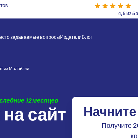
йтов
4,5 из 5
асто задаваемые вопросы
Издатели
Блог
йт из Малайзии
следние 12 месяцев
 на сайт
Начните
Получите 2
кр