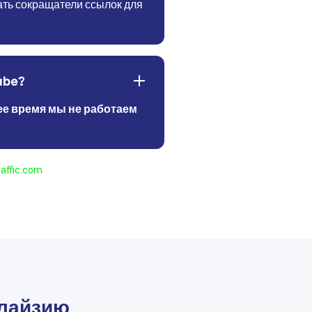
ать сокращатели ссылок для
ube?
ее время мы не работаем
affic.com
алайзию