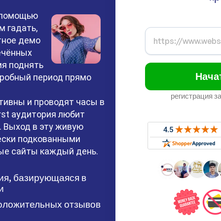
 помощью
м гадать,
тное демо
ечённых
мя поднять
Нача
 пробный период прямо
регистрация з
тивны и проводят часы в
irst аудитория любит
. Выход в эту живую
чески подкованными
ые сайты каждый день.
ия, базирующаяся в
и
оложительных отзывов