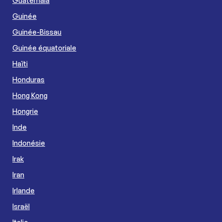
Guatemala
Guinée
Guinée-Bissau
Guinée équatoriale
Haïti
Honduras
Hong Kong
Hongrie
Inde
Indonésie
Irak
Iran
Irlande
Israël