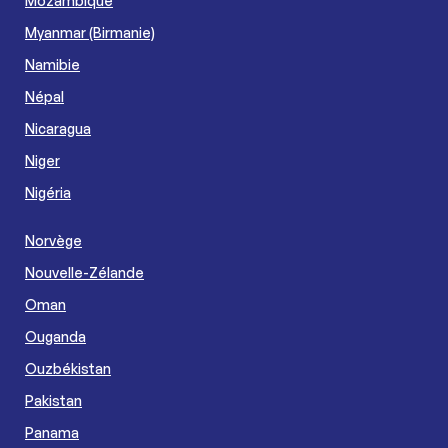
Mozambique
Myanmar (Birmanie)
Namibie
Népal
Nicaragua
Niger
Nigéria
Norvège
Nouvelle-Zélande
Oman
Ouganda
Ouzbékistan
Pakistan
Panama