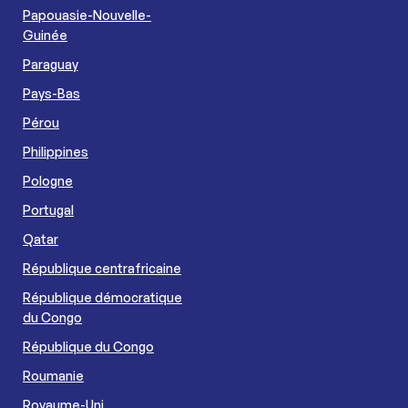
Papouasie-Nouvelle-
Guinée
Paraguay
Pays-Bas
Pérou
Philippines
Pologne
Portugal
Qatar
République centrafricaine
République démocratique
du Congo
République du Congo
Roumanie
Royaume-Uni