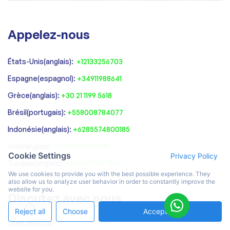
Appelez-nous
États-Unis(anglais):
+12133256703
Espagne(espagnol):
+34911988641
‍Grèce(anglais):
+30 21 1199 5618
‍Brésil(portugais):
+558008784077‍
‍Indonésie(anglais):
+6285574800185
Inde(anglais):
+918000503345
Cookie Settings
Privacy Policy
Turquie(anglais):
+908503907599
We use cookies to provide you with the best possible experience. They
also allow us to analyze user behavior in order to constantly improve the
website for you.
Discutez avec nous
Reject all
Choose
Accept All
Chat With Us