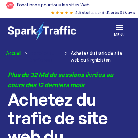
Fonctionne pour tous les sites Web
4,5 étoiles sur 5 d’après 378 avis
MENU
Accueil
>
Acheter du
>
Achetez du trafic de site
trafic web
web du Kirghizistan
Plus de 32 Md de sessions livrées au
cours des 12 derniers mois
Achetez du
trafic de site
web du