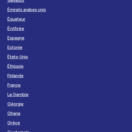
Salvador
Émirats arabes unis
Équateur
Érythrée
Espagne
Estonie
États-Unis
Éthiopie
Finlande
France
La Gambie
Géorgie
Ghana
Grèce