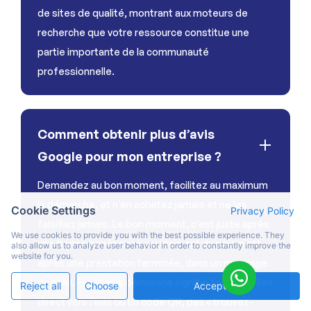
de sites de qualité, montrant aux moteurs de
recherche que votre ressource constitue une
partie importante de la communauté
professionnelle.
Comment obtenir plus d’avis
Google pour mon entreprise ?
Demandez au bon moment, facilitez au maximum
la démarche, et n’en achetez jamais et ne les
Cookie Settings
Privacy Policy
falsifiez jamais. Le bon moment, c’est juste après
We use cookies to provide you with the best possible experience. They
une bonne expérience, au moment du paiement,
also allow us to analyze user behavior in order to constantly improve the
website for you.
après une prestation terminée, dans un message
de suivi. Faciliter la démarche signifie fournir un lien
Reject all
Choose
Accept All
direct vers l’avis ou un code QR, pas « trouvez-