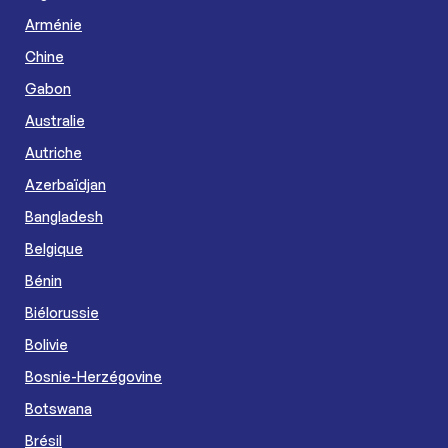
Arménie
Chine
Gabon
Australie
Autriche
Azerbaïdjan
Bangladesh
Belgique
Bénin
Biélorussie
Bolivie
Bosnie-Herzégovine
Botswana
Brésil