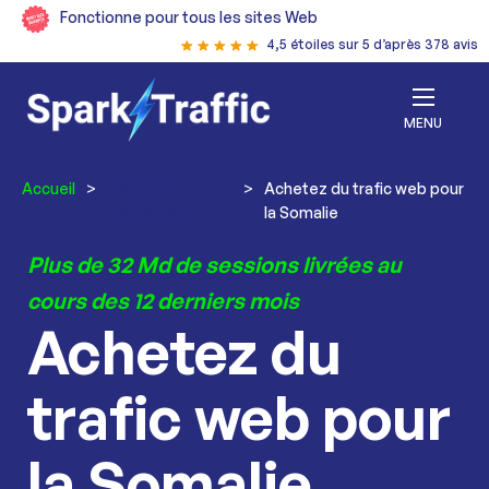
Fonctionne pour tous les sites Web
4,5 étoiles sur 5 d’après 378 avis
MENU
Accueil
>
Acheter du
>
Achetez du trafic web pour
trafic web
la Somalie
Plus de 32 Md de sessions livrées au
cours des 12 derniers mois
Achetez du
trafic web pour
la Somalie