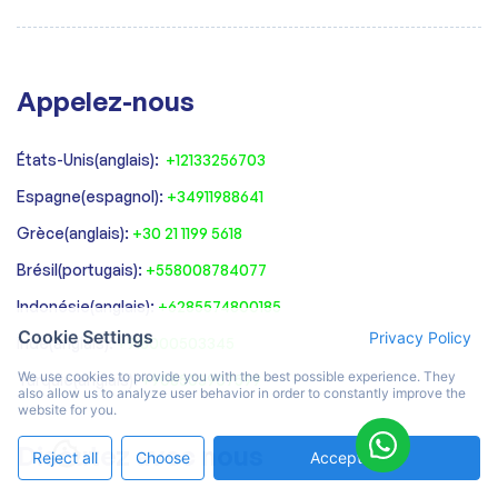
Appelez-nous
États-Unis(anglais):
+12133256703
Espagne(espagnol):
+34911988641
‍Grèce(anglais):
+30 21 1199 5618
‍Brésil(portugais):
+558008784077‍
‍Indonésie(anglais):
+6285574800185
Cookie Settings
Privacy Policy
Inde(anglais):
+918000503345
We use cookies to provide you with the best possible experience. They
Turquie(anglais):
+908503907599
also allow us to analyze user behavior in order to constantly improve the
website for you.
Discutez avec nous
Reject all
Choose
Accept All