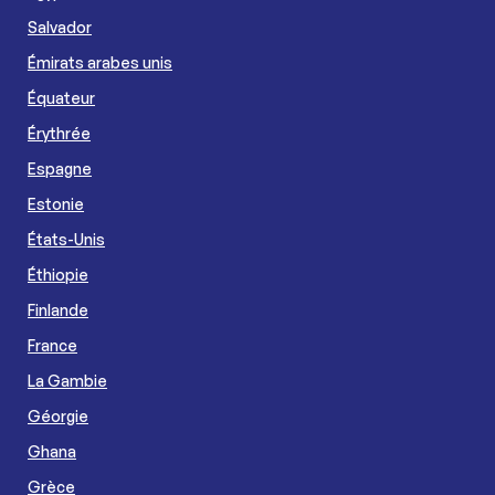
Salvador
Émirats arabes unis
Équateur
Érythrée
Espagne
Estonie
États-Unis
Éthiopie
Finlande
France
La Gambie
Géorgie
Ghana
Grèce