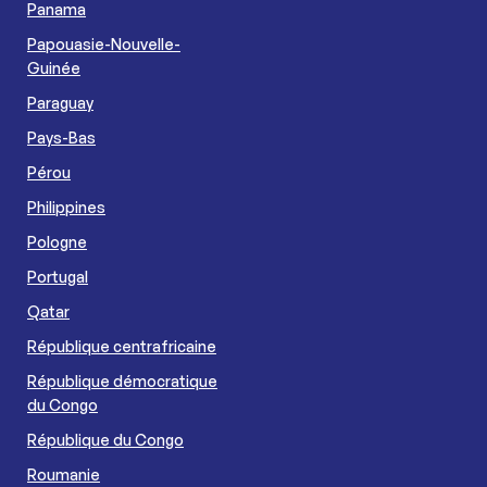
Panama
Papouasie-Nouvelle-
Guinée
Paraguay
Pays-Bas
Pérou
Philippines
Pologne
Portugal
Qatar
République centrafricaine
République démocratique
du Congo
République du Congo
Roumanie